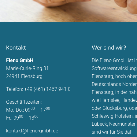
Kontakt
Wer sind wir?
Fleno GmbH
Die Fleno GmbH ist i
Marie-Curie-Ring 31
Softwareentwicklung 
24941 Flensburg
Flensburg, hoch oben
Deutschlands Norden.
Telefon: +49 (461) 1467 941 0
Flensburg, in der n
wie Harrislee, Hande
Geschäftszeiten:
oder Glücksburg, ode
00
00
Mo.-Do.: 09
– 17
Schleswig-Holstein, i
00
00
Fr.: 09
– 13
Lübeck, Neumünster
kontakt@fleno-gmbh.de
sind wir für Sie da!