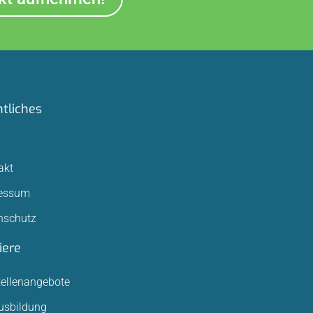
tliches
akt
essum
nschutz
iere
tellenangebote
usbildung