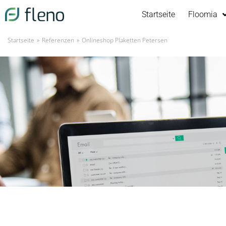
Startseite
Floomia
»
»
Startseite
Referenzen
Onlineshop Plaketten Petersen