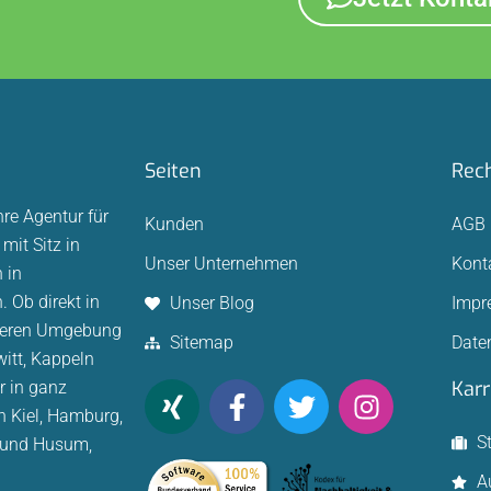
Seiten
Rech
hre Agentur für
Kunden
AGB
mit Sitz in
Unser Unternehmen
Kont
 in
 Ob direkt in
Unser Blog
Impr
äheren Umgebung
Sitemap
Date
witt, Kappeln
Karr
r in ganz
n Kiel, Hamburg,
S
 und Husum,
A