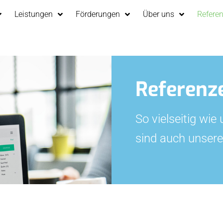
Leistungen
Förderungen
Über uns
Refere
Referenz
So vielseitig wie
sind auch unsere