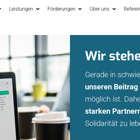
Leistungen
Förderungen
Über uns
Refere
Wir stehe
Gerade in schwier
unseren Beitrag 
möglich ist. Dah
starken Partner
Solidarität zu leb