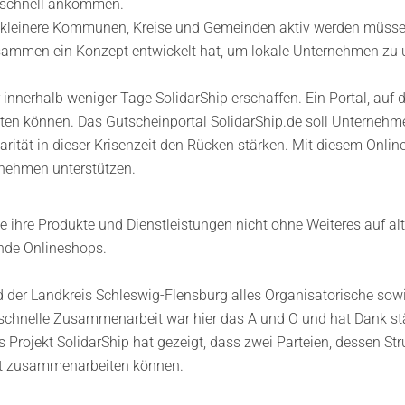
te schnell ankommen.
ch kleinere Kommunen, Kreise und Gemeinden aktiv werden müsse
sammen ein Konzept entwickelt hat, um lokale Unternehmen zu u
nerhalb weniger Tage SolidarShip erschaffen. Ein Portal, auf 
en können. Das Gutscheinportal SolidarShip.de soll Unternehmen
rität in dieser Krisenzeit den Rücken stärken. Mit diesem Onlin
rnehmen unterstützen.
e ihre Produkte und Dienstleistungen nicht ohne Weiteres auf a
ende Onlineshops.
der Landkreis Schleswig-Flensburg alles Organisatorische sowi
chnelle Zusammenarbeit war hier das A und O und hat Dank stä
 Projekt SolidarShip hat gezeigt, dass zwei Parteien, dessen St
ert zusammenarbeiten können.