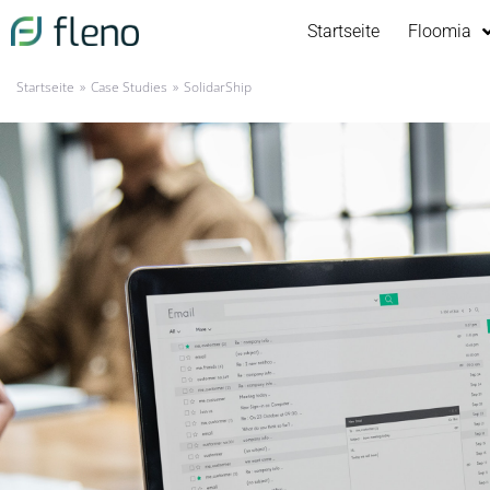
Startseite
Floomia
»
»
Startseite
Case Studies
SolidarShip