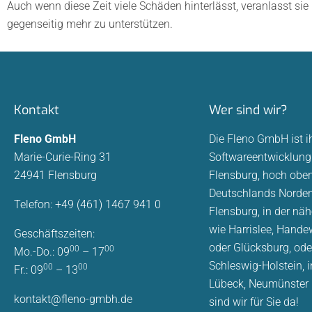
Auch wenn diese Zeit viele Schäden hinterlässt, veranlasst s
gegenseitig mehr zu unterstützen.
Kontakt
Wer sind wir?
Fleno GmbH
Die Fleno GmbH ist i
Marie-Curie-Ring 31
Softwareentwicklung 
24941 Flensburg
Flensburg, hoch oben
Deutschlands Norden.
Telefon: +49 (461) 1467 941 0
Flensburg, in der n
wie Harrislee, Hande
Geschäftszeiten:
oder Glücksburg, ode
00
00
Mo.-Do.: 09
– 17
Schleswig-Holstein, i
00
00
Fr.: 09
– 13
Lübeck, Neumünster
kontakt@fleno-gmbh.de
sind wir für Sie da!