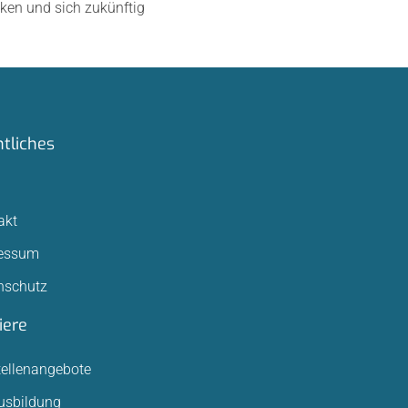
ken und sich zukünftig
tliches
akt
essum
nschutz
iere
tellenangebote
usbildung