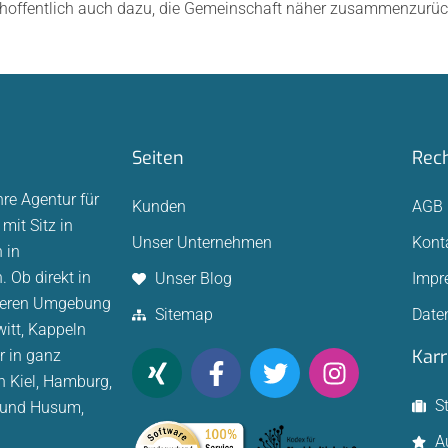
ie hoffentlich auch dazu, die Gemeinschaft näher zusammenzurüc
Seiten
Rech
hre Agentur für
Kunden
AGB
mit Sitz in
Unser Unternehmen
Kont
 in
 Ob direkt in
Unser Blog
Impr
äheren Umgebung
Sitemap
Date
witt, Kappeln
Karr
r in ganz
n Kiel, Hamburg,
S
 und Husum,
A