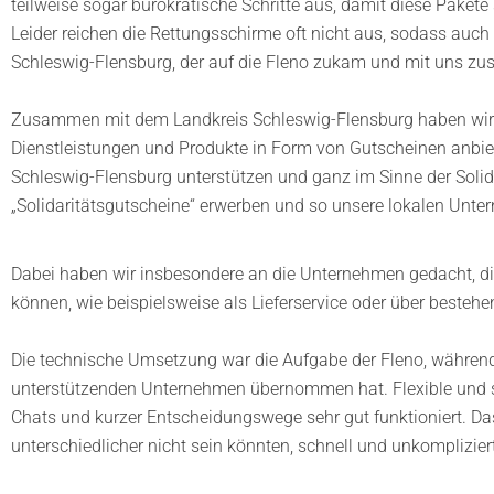
teilweise sogar bürokratische Schritte aus, damit diese Pake
Leider reichen die Rettungsschirme oft nicht aus, sodass au
Schleswig-Flensburg, der auf die Fleno zukam und mit uns zu
Zusammen mit dem Landkreis Schleswig-Flensburg haben wir in
Dienstleistungen und Produkte in Form von Gutscheinen anbiet
Schleswig-Flensburg unterstützen und ganz im Sinne der Solida
„Solidaritätsgutscheine“ erwerben und so unsere lokalen Unte
Dabei haben wir insbesondere an die Unternehmen gedacht, di
können, wie beispielsweise als Lieferservice oder über besteh
Die technische Umsetzung war die Aufgabe der Fleno, während 
unterstützenden Unternehmen übernommen hat. Flexible und s
Chats und kurzer Entscheidungswege sehr gut funktioniert. Das
unterschiedlicher nicht sein könnten, schnell und unkomplizi