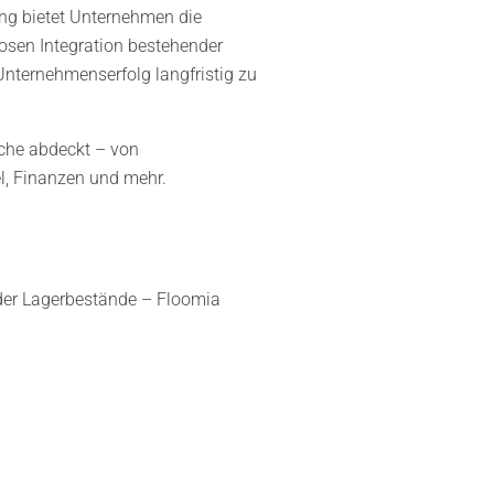
ung bietet Unternehmen die
losen Integration bestehender
nternehmenserfolg langfristig zu
iche abdeckt – von
el, Finanzen und mehr.
oder Lagerbestände – Floomia