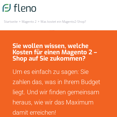
»
»
Startseite
Magento 2
Was kostet ein Magento2-Shop?
Sie wollen wissen, welche
Kosten für einen Magento 2 –
Shop auf Sie zukommen?
Um es einfach zu sagen: Sie
zahlen das, was in Ihrem Budget
liegt. Und wir finden gemeinsam
heraus, wie wir das Maximum
damit erreichen!