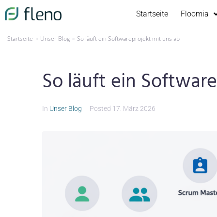
Startseite
Floomia
»
»
Startseite
Unser Blog
So läuft ein Softwareprojekt mit uns ab
So läuft ein Softwar
In
Unser Blog
Posted
17. März 2026